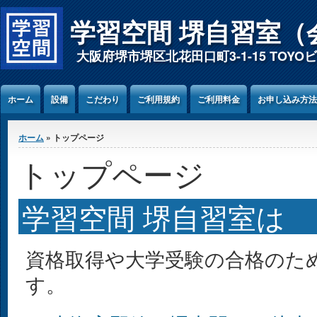
Jump to Content
学習空間 堺自習室（
大阪府堺市堺区北花田口町3-1-15 TOY
ホーム
設備
こだわり
ご利用規約
ご利用料金
お申し込み方法
現在地
ホーム
» トップページ
トップページ
学習空間 堺自習室は
資格取得や大学受験の合格のた
す。